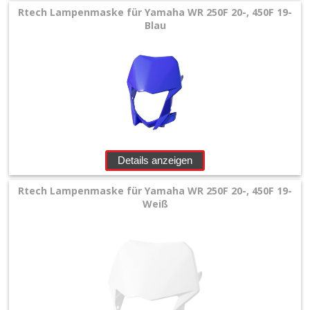
Husaberg
Rtech Lampenmaske für Yamaha WR 250F 20-, 450F 19-
Blau
Universal
+
Reifen
&
Räder
Details anzeigen
+
Sitzbank
Rtech Lampenmaske für Yamaha WR 250F 20-, 450F 19-
Weiß
und
Dekor
+
Werkstatt
+