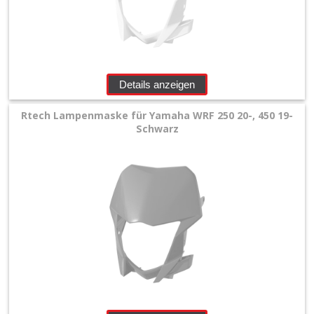
Zubehör
+
Quad
Details anzeigen
+
E-
Rtech Lampenmaske für Yamaha WRF 250 20-, 450 19-
Schwarz
MX
+
Sonderangebote