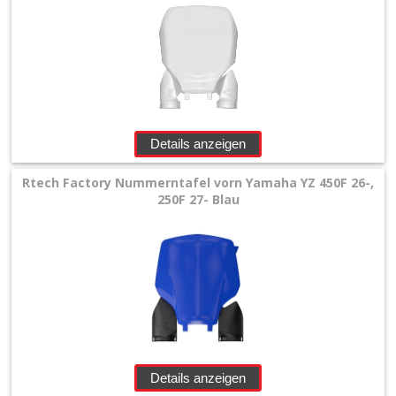
Honda
+
Suzuki
+
Details anzeigen
Kawasaki
Rtech Factory Nummerntafel vorn Yamaha YZ 450F 26-,
+
250F 27- Blau
Yamaha
+
Gabelschützer
Handprotectoren
Kettenführung
Details anzeigen