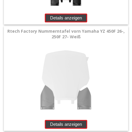
Schwingenschleifer
Details anzeigen
Seitenteile
Rtech Factory Nummerntafel vorn Yamaha YZ 450F 26-,
250F 27- Weiß
Stoßdämpfer
Spritzschutz
KTM
+
Gas
Gas
+
Husqvarna
Details anzeigen
+