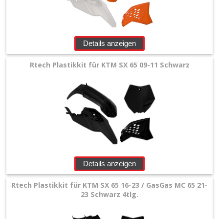
Seitenteile
Stoßdämpfer
Details anzeigen
Spritzschutz
Rtech Plastikkit für KTM SX 65 09-11 Schwarz
Gas
Gas
+
Husqvarna
+
Husaberg
Details anzeigen
Universal
Rtech Plastikkit für KTM SX 65 16-23 / GasGas MC 65 21-
23 Schwarz 4tlg.
+
Reifen