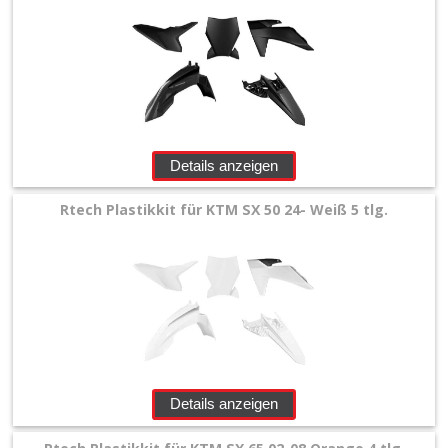
Gabelschützer
+
Handschützer
Kettenführungen
Details anzeigen
Kotflügel
Rtech Plastikkit für KTM SX 50 24- Weiß 5 tlg.
hinten
Kotflügel
vorn
Kühlerspoiler
Lampenmaske
Details anzeigen