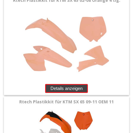
Rtech Plastikkit für KTM SX 65 02-08 Orange 4 tlg.
Nummerntafeln
Oversize
Kühlerschutzlamellen
Plastikkits
+
Enduro
Mini
Details anzeigen
MX
Rtech Plastikkit für KTM SX 65 09-11 OEM 11
Rahmenschützer
Schwingenschleifer