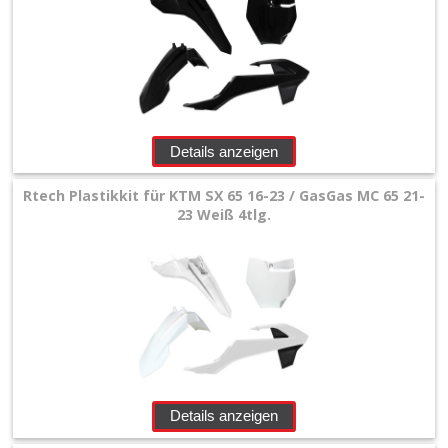
&
Räder
+
Sitzbank
und
Details anzeigen
Dekor
Rtech Plastikkit für KTM SX 65 16-23 / GasGas MC 65 21-
23 Weiß 4tlg.
+
Werkstatt
+
Zubehör
+
Quad
Details anzeigen
+