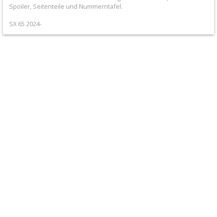
+
Spoiler, Seitenteile und Nummerntafel.
Filter
SX 65 2024-
&
Schmierstoffe
+
Hebel
/
Armaturen
+
Kühlung
Protection
+
Lenker