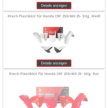
+
Details anzeigen
Filter
Rtech Plastikkit für Honda CRF 250/450 25- 5tlg. Weiß
&
Schmierstoffe
+
Hebel
/
Armaturen
Details anzeigen
+
Rtech Plastikkit für Honda CRF 250/450 25- 6tlg. Rot
Kühlung
Protection
+
Lenker