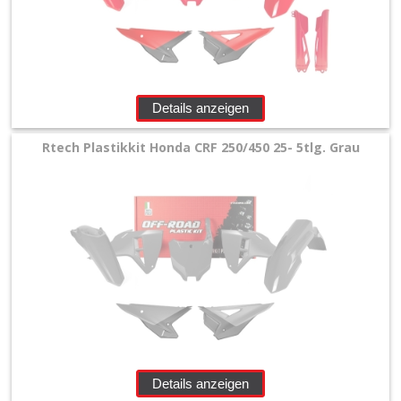
+
Motor
+
Plastik
Details anzeigen
+
Rtech Plastikkit Honda CRF 250/450 25- 5tlg. Grau
Beta
+
E-
MX
+
Kove
Sherco
Details anzeigen
Triumph