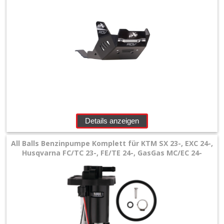
+
Zubehör
+
Quad
+
E-
MX
Details anzeigen
+
All Balls Benzinpumpe Komplett für KTM SX 23-, EXC 24-,
Sonderangebote
Husqvarna FC/TC 23-, FE/TE 24-, GasGas MC/EC 24-