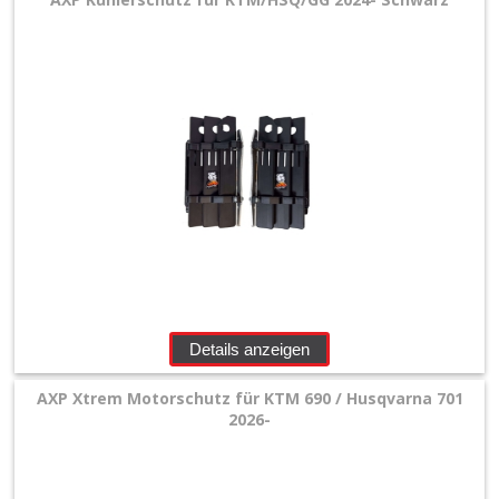
+
Motor
+
Plastik
+
Reifen
&
Räder
+
Sitzbank
Details anzeigen
und
AXP Xtrem Motorschutz für KTM 690 / Husqvarna 701
Dekor
2026-
+
Werkstatt