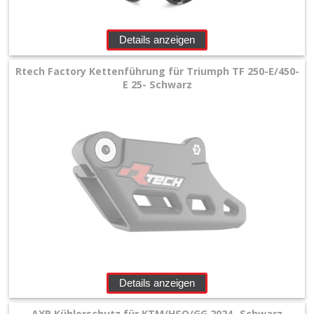
+
Filter
Details anzeigen
&
Rtech Factory Kettenführung für Triumph TF 250-E/450-
Schmierstoffe
E 25- Schwarz
+
Hebel
/
Armaturen
+
Kühlung
Protection
+
Details anzeigen
Lenker
AXP Kühlerschutz für KTM/HSQ/GG 2024- Schwarz