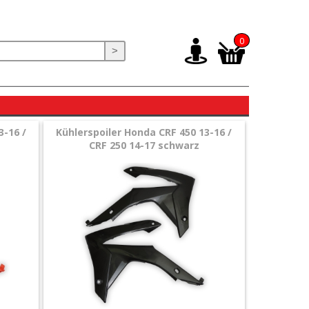
0
>
3-16 /
Kühlerspoiler Honda CRF 450 13-16 /
CRF 250 14-17 schwarz