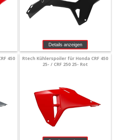
Details anzeigen
CRF 450
Rtech Kühlerspoiler für Honda CRF 450
25- / CRF 250 25- Rot