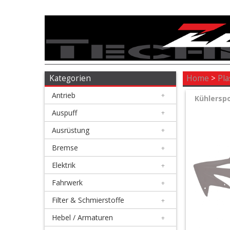
Antrieb
+
Auspuff
Kategorien
Home
>
Pla
Antrieb
+
+
Kühlerspo
Ausrüstung
Auspuff
+
Ausrüstung
+
+
Bremse
Bremse
+
Elektrik
+
+
Elektrik
Fahrwerk
+
Filter & Schmierstoffe
+
+
Fahrwerk
Hebel / Armaturen
+