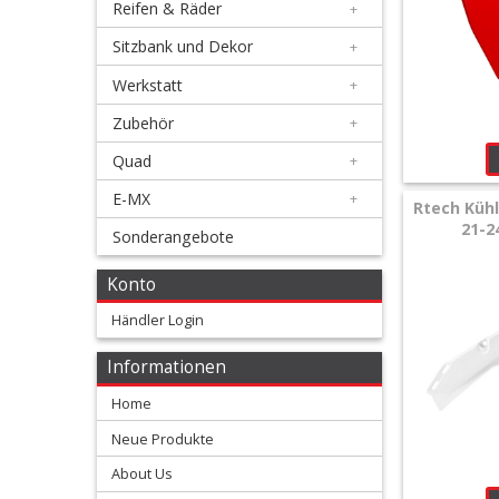
Reifen & Räder
+
Honda
Sitzbank und Dekor
+
Werkstatt
+
+
Handschützer
Zubehör
+
Quad
+
Oversize
E-MX
+
Rtech Kühl
Kühlerschutzlamellen
21-2
Sonderangebote
Rahmenschützer
Konto
Händler Login
Schraubenkits
für
Informationen
Plastikteile
Home
Neue Produkte
Tankabdeckung
About Us