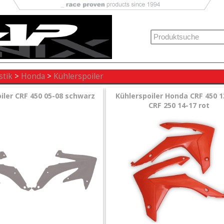
stik
>
Honda
>
Kühlerspoiler
iler CRF 450 05-08 schwarz
Kühlerspoiler Honda CRF 450 1
CRF 250 14-17 rot