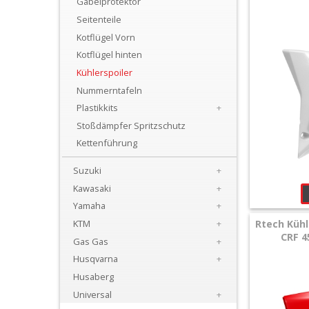
Gabelprotektor
+
Seitenteile
Motor
Kotflügel Vorn
+
Kotflügel hinten
Plastik
Kühlerspoiler
Nummerntafeln
+
Plastikkits
+
Beta
Stoßdämpfer Spritzschutz
Kettenführung
+
E-
Suzuki
+
MX
Kawasaki
+
Yamaha
+
+
KTM
+
Rtech Kühl
Kove
CRF 4
Gas Gas
+
Husqvarna
+
Sherco
Husaberg
Universal
+
Triumph