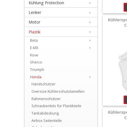
Kühlung Protection
+
+
Filter
Lenker
+
Kühlerspo
&
Motor
+
C
Schmierstoffe
Plastik
+
Beta
+
+
E-MX
+
Hebel
Kove
/
Sherco
Armaturen
Triumph
Honda
+
+
Handschützer
Kühlung
Oversize Kühlerschutzlamellen
Protection
Rahmenschützer
Schraubenkits für Plastikteile
+
Kühlerspo
Tankabdeckung
Lenker
C
Airbox Seitenteile