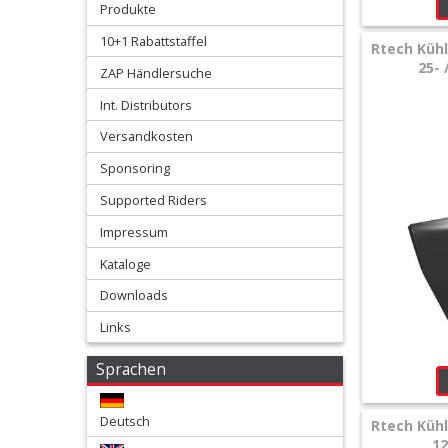
Produkte
Airbox
10+1 Rabattstaffel
Seitenteile
Rtech Kühl
25- 
ZAP Händlersuche
Gabelprotektor
Int. Distributors
Versandkosten
Seitenteile
Sponsoring
Kotflügel
Supported Riders
Vorn
Impressum
Kataloge
Kotflügel
Downloads
hinten
Links
Kühlerspoiler
Sprachen
Nummerntafeln
Deutsch
Rtech Kühl
12