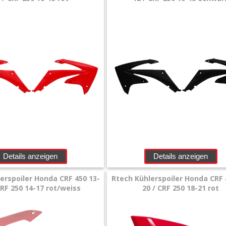
Details anzeigen
Details anzeigen
erspoiler Honda CRF 450 13-
Rtech Kühlerspoiler Honda CRF 
CRF 250 14-17 rot/weiss
20 / CRF 250 18-21 rot