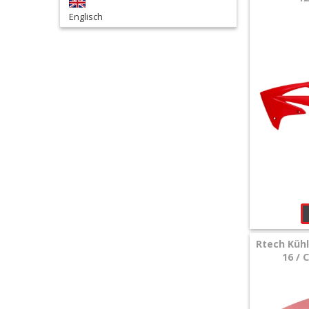
Plastikkits
Englisch
+
Stoßdämpfer
Spritzschutz
Kettenführung
Suzuki
+
Kawasaki
+
Yamaha
Rtech Kühl
16 / 
+
KTM