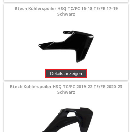
Rtech Kühlerspoiler HSQ TC/FC 16-18 TE/FE 17-19
Honda
Schwarz
+
Suzuki
+
Kawasaki
+
Yamaha
Details anzeigen
+
Rtech Kühlerspoiler HSQ TC/FC 2019-22 TE/FE 2020-23
KTM
Schwarz
+
Gas
Gas