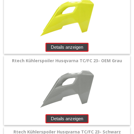
Husaberg
Universal
+
Reifen
Details anzeigen
&
Räder
Rtech Kühlerspoiler Husqvarna TC/FC 23- OEM Grau
+
Sitzbank
und
Dekor
+
Details anzeigen
Werkstatt
Rtech Kühlerspoiler Husqvarna TC/FC 23- Schwarz
+