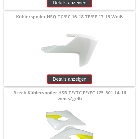
Details anzeigen
+
Filter
Kühlerspoiler HSQ TC/FC 16-18 TE/FE 17-19 Weiß
&
Schmierstoffe
+
Hebel
/
Armaturen
Details anzeigen
+
Rtech Kühlerspoiler HSB TE/TC,FE/FC 125-501 14-16
Kühlung
weiss/gelb
Protection
+
Lenker