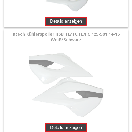
+
Motor
Details anzeigen
+
Plastik
Rtech Kühlerspoiler HSB TE/TC,FE/FC 125-501 14-16
Weiß/Schwarz
+
Beta
+
E-
MX
+
Kove
Sherco
Details anzeigen
Triumph