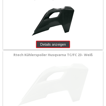
Zubehör
+
Quad
+
E-
Details anzeigen
MX
Rtech Kühlerspoiler Husqvarna TC/FC 23- Weiß
+
Sonderangebote