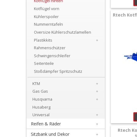
Kotflügel hinten
+
Kotflügel vorn
Motor
Rtech Kotf
Kühlerspoiler
+
Nummerntafeln
Plastik
Oversize Kühlerschutzlamellen
Plastikkits
+
+
Rahmenschützer
Beta
Schwingenschleifer
Seitenteile
+
Stoßdämpfer Spritzschutz
E-
MX
KTM
+
Gas Gas
+
+
Husqvarna
+
Kove
Husaberg
Universal
+
Sherco
Reifen & Räder
+
Rtech Ko
Triumph
Sitzbank und Dekor
+
1