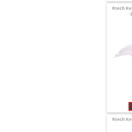
Zubehör
Rtech Ko
+
Quad
+
E-
MX
+
Sonderangebote
Rtech Ko