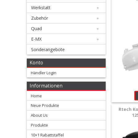
Werkstatt
+
Honda
Zubehör
+
+
Quad
+
Suzuki
E-MX
+
+
Sonderangebote
Kawasaki
Konto
+
Händler Login
Yamaha
Informationen
+
Home
Gabelschützer
Neue Produkte
Rtech Ko
Handprotectoren
12
About Us
Produkte
Kettenführung
10+1 Rabattstaffel