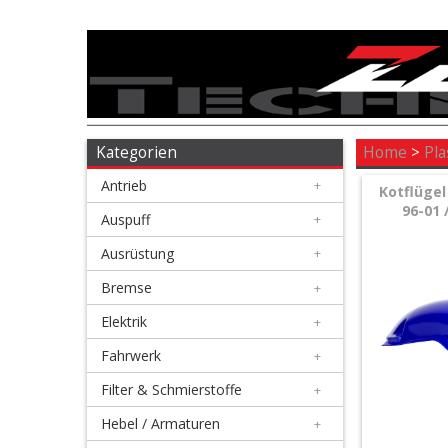
Antrieb
+
Auspuff
Kategorien
Home
>
Pla
Antrieb
+
+
Kotflügel
96-01 
Ausrüstung
Auspuff
+
Ausrüstung
+
+
Bremse
Bremse
+
Elektrik
+
+
Elektrik
Fahrwerk
+
Filter & Schmierstoffe
+
+
Fahrwerk
Hebel / Armaturen
+