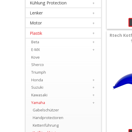
Kühlung Protection
+
+
Filter
Lenker
+
&
Motor
+
Schmierstoffe
Plastik
+
Rtech Kotf
Beta
+
+
E-MX
+
Hebel
Kove
/
Sherco
Armaturen
Triumph
Honda
+
+
Suzuki
+
Kühlung
Kawasaki
+
Protection
Yamaha
+
Gabelschützer
+
Handprotectoren
Lenker
Kettenführung