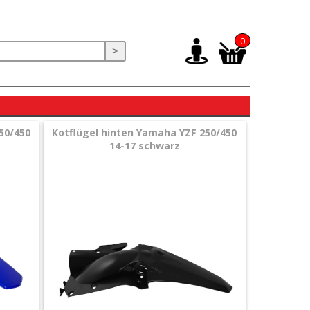
0
>
50/450
Kotflügel hinten Yamaha YZF 250/450
14-17 schwarz