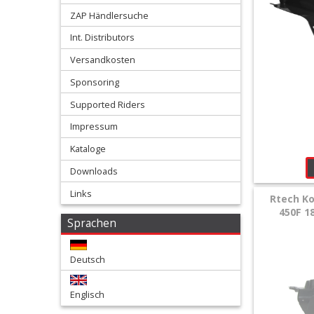
Kotflügel
ZAP Händlersuche
hinten
Int. Distributors
Versandkosten
Kotflügel
Sponsoring
vorn
Supported Riders
Impressum
Kühlerspoiler
Kataloge
Nummerntafeln
Downloads
Links
Oversize
Rtech Ko
450F 1
Kühlerschutzlamellen
Sprachen
Plastikkits
Deutsch
+
Englisch
Rahmenschützer