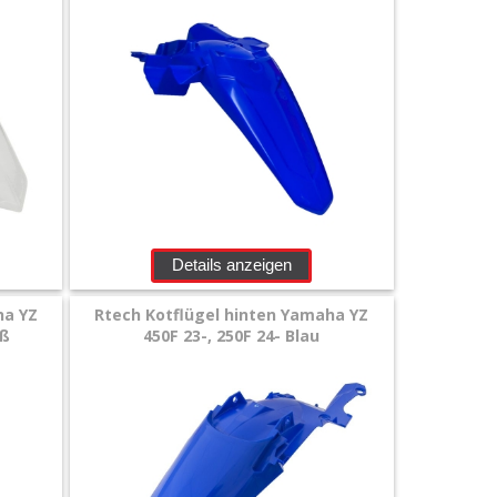
Details anzeigen
ha YZ
Rtech Kotflügel hinten Yamaha YZ
iß
450F 23-, 250F 24- Blau