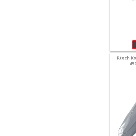
Schwingenschleifer
Seitenteile
Stoßdämpfer
Spritzschutz
Rtech Ko
45
KTM
+
Gas
Gas
+
Husqvarna
+