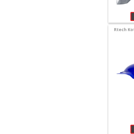
Husaberg
Universal
Rtech Ko
+
Reifen
&
Räder
+
Sitzbank
und
Dekor
+
Werkstatt
+