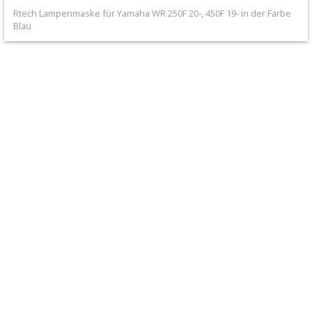
+
Rtech Lampenmaske für Yamaha WR 250F 20-, 450F 19- in der Farbe
Filter
Blau
&
Schmierstoffe
+
Hebel
/
Armaturen
+
Kühlung
Protection
+
Lenker