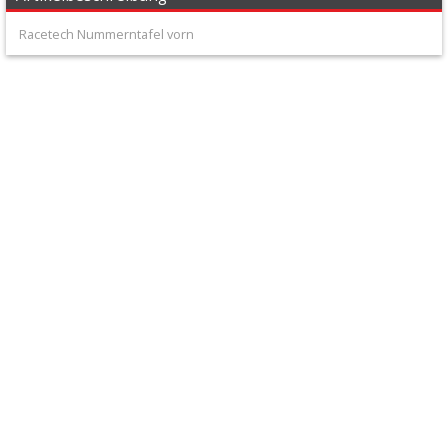
+
Racetech Nummerntafel vorn
Filter
&
Schmierstoffe
+
Hebel
/
Armaturen
+
Kühlung
Protection
+
Lenker