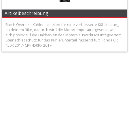
+
Filter
Artikelbeschreibung
&
Rtech Oversize Kühler Lamellen für eine verbesserte Kühlleistung
an deinem Bike, dadurch wird die Motortemperatur gesenkt was
Schmierstoffe
sich positiv auf die Haltbarkeit des Motors auswirkt.Mit integriertem
Steinschlagschutz für das Kühlerunterteil.Passend für: Honda CRF
+
450R 2017- CRF 450RX 2017-
Hebel
/
Armaturen
+
Kühlung
Protection
+
Lenker