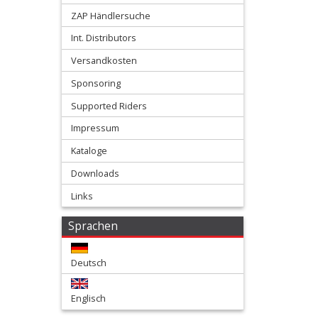
ZAP Händlersuche
Kotflügel
Int. Distributors
vorn
Versandkosten
Kühlerspoiler
Sponsoring
Supported Riders
Nummerntafeln
Impressum
vorn
Kataloge
Downloads
Oversize
Links
Kühlerschutzlamellen
Sprachen
Plastikkits
Deutsch
+
Rahmenschützer
Englisch