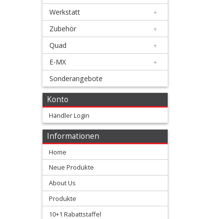
Werkstatt
+
Honda
Zubehör
+
+
Quad
+
Suzuki
E-MX
+
+
Sonderangebote
Kawasaki
Konto
+
Händler Login
Gabelschützer
Informationen
Handschützer
Home
Neue Produkte
Kettenführungen
About Us
Kotflügel
Produkte
hinten
10+1 Rabattstaffel