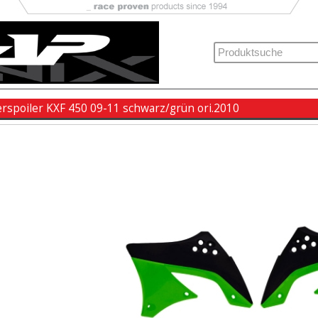
rspoiler KXF 450 09-11 schwarz/grün ori.2010