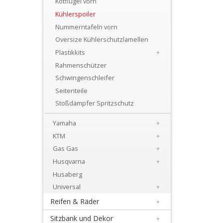
Kotflügel vorn
+
Kühlerspoiler
Motor
Nummerntafeln vorn
+
Oversize Kühlerschutzlamellen
Plastik
Plastikkits
+
Rahmenschützer
+
Schwingenschleifer
Beta
Seitenteile
Stoßdämpfer Spritzschutz
+
E-
Yamaha
+
MX
KTM
+
Gas Gas
+
+
Husqvarna
+
Kove
Husaberg
Universal
+
Sherco
Reifen & Räder
+
Triumph
Sitzbank und Dekor
+