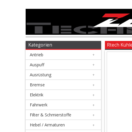
Antrieb
+
Auspuff
Kategorien
Rtech Kühle
Antrieb
+
+
Ausrüstung
Auspuff
+
Ausrüstung
+
+
Bremse
Bremse
+
Elektrik
+
+
Elektrik
Fahrwerk
+
Filter & Schmierstoffe
+
+
Fahrwerk
Hebel / Armaturen
+