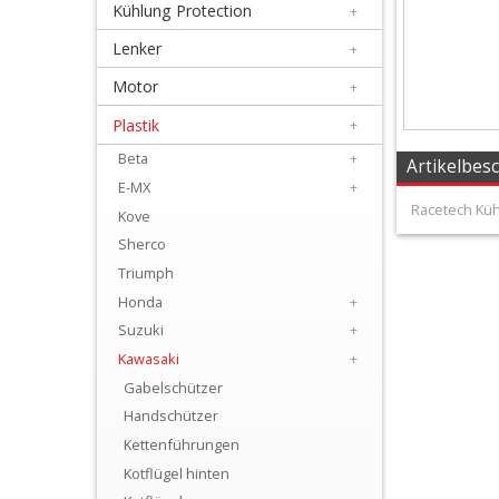
Kühlung Protection
+
+
Filter
Lenker
+
&
Motor
+
Schmierstoffe
Plastik
+
Beta
+
+
Artikelbes
E-MX
+
Hebel
Racetech Küh
Kove
/
Sherco
Armaturen
Triumph
Honda
+
+
Suzuki
+
Kühlung
Kawasaki
+
Protection
Gabelschützer
Handschützer
+
Kettenführungen
Lenker
Kotflügel hinten