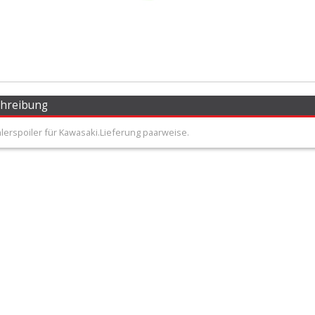
chreibung
lerspoiler für Kawasaki.Lieferung paarweise.