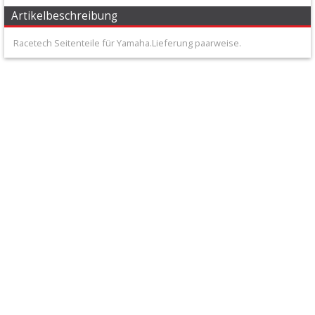
+
Artikelbeschreibung
Filter
Racetech Seitenteile für Yamaha.Lieferung paarweise.
&
Schmierstoffe
+
Hebel
/
Armaturen
+
Kühlung
Protection
+
Lenker