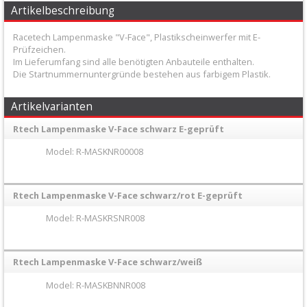
+
Artikelbeschreibung
Filter
Racetech Lampenmaske "V-Face", Plastikscheinwerfer mit E-
&
Prüfzeichen.
Im Lieferumfang sind alle benötigten Anbauteile enthalten.
Schmierstoffe
Die Startnummernuntergründe bestehen aus farbigem Plastik.
+
Artikelvarianten
Hebel
Rtech Lampenmaske V-Face schwarz E-geprüft
/
Model: R-MASKNR00008
Armaturen
+
Rtech Lampenmaske V-Face schwarz/rot E-geprüft
Kühlung
Model: R-MASKRSNR008
Protection
Rtech Lampenmaske V-Face schwarz/weiß
+
Lenker
Model: R-MASKBNNR008