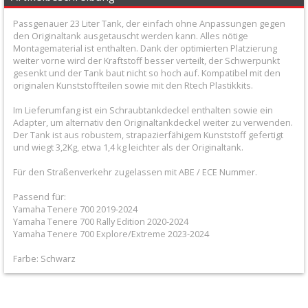
+
Passgenauer 23 Liter Tank, der einfach ohne Anpassungen gegen
Filter
den Originaltank ausgetauscht werden kann. Alles nötige
Montagematerial ist enthalten. Dank der optimierten Platzierung
&
weiter vorne wird der Kraftstoff besser verteilt, der Schwerpunkt
Schmierstoffe
gesenkt und der Tank baut nicht so hoch auf. Kompatibel mit den
originalen Kunststoffteilen sowie mit den Rtech Plastikkits.
+
Im Lieferumfang ist ein Schraubtankdeckel enthalten sowie ein
Hebel
Adapter, um alternativ den Originaltankdeckel weiter zu verwenden.
Der Tank ist aus robustem, strapazierfähigem Kunststoff gefertigt
/
und wiegt 3,2Kg, etwa 1,4 kg leichter als der Originaltank.
Armaturen
Für den Straßenverkehr zugelassen mit ABE / ECE Nummer.
+
Passend für:
Yamaha Tenere 700 2019-2024
Kühlung
Yamaha Tenere 700 Rally Edition 2020-2024
Yamaha Tenere 700 Explore/Extreme 2023-2024
Protection
Farbe: Schwarz
+
Lenker