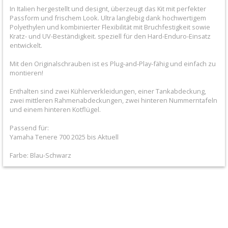
+
In Italien hergestellt und designt, überzeugt das Kit mit perfekter
Passform und frischem Look. Ultra langlebig dank hochwertigem
Filter
Polyethylen und kombinierter Flexibilität mit Bruchfestigkeit sowie
&
Kratz- und UV-Beständigkeit. speziell für den Hard-Enduro-Einsatz
entwickelt.
Schmierstoffe
Mit den Originalschrauben ist es Plug-and-Play-fähig und einfach zu
montieren!
+
Hebel
Enthalten sind zwei Kühlerverkleidungen, einer Tankabdeckung,
zwei mittleren Rahmenabdeckungen, zwei hinteren Nummerntafeln
/
und einem hinteren Kotflügel.
Armaturen
Passend für:
Yamaha Tenere 700 2025 bis Aktuell
+
Farbe: Blau-Schwarz
Kühlung
Protection
+
Lenker