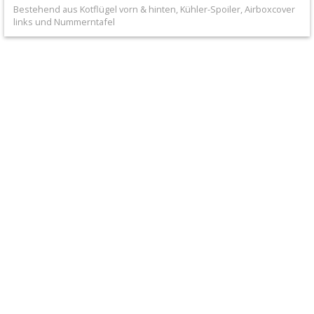
+
Bestehend aus Kotflügel vorn & hinten, Kühler-Spoiler, Airboxcover
links und Nummerntafel
Filter
&
Schmierstoffe
+
Hebel
/
Armaturen
+
Kühlung
Protection
+
Lenker