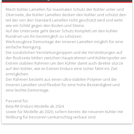
+
Rtech Kühler Lamellen für maximalen Schutz der Kühler unter und
Filter
Oberseite, die Kühler Lamellen decken den Kühler und schützt den
teil der von den Standard Lamellen nicht geschützt wird und wirkt
&
wie ein Schild gegen den Boden und Steine.
Auf der Unterseite geht dieser Schutz Komplett um den kühler
Schmierstoffe
Rundrum um ihn bestmöglich zu schützen.
Werkzeuglose Demontage der inneren Lamellen möglich für eine
+
einfache Reinigung.
Hebel
Die zusätzlichen Verstärkungsrippen und die Verstrebungen auf
der Rückseite bilden zwischen Hauptrahmen und Kühlerspoiler ein
/
Extrem stabilen Rahmen um den Kühler damit auch direkte stürze
auf den Kühler, wie im Extrem Enduro eine sicher fahrt ins Ziel
Armaturen
ermöglichen.
Der Rahmen besteht aus einen ultra-stabilen Polymer und die
+
inneren Lamellen sind Flexibel für eine hohe Beständigkeit und
eine leichte Demontage.
Kühlung
Passend für:
Protection
Beta RR Enduro Modelle ab 2024
sowie für Modelle ab 2020, sofern bereits die neueren Kühler mit
+
Wölbung für besseren Lenkanschlag verbaut sind.
Lenker