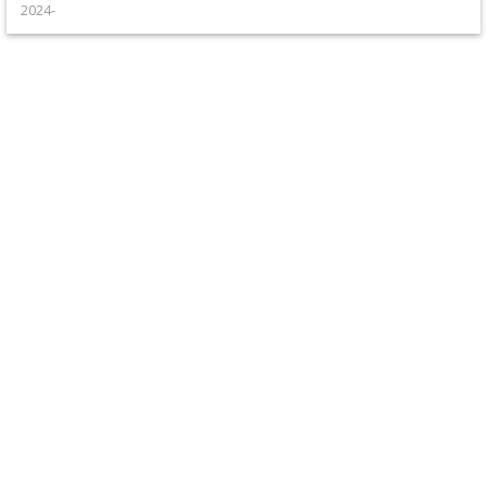
2024-
+
Filter
&
Schmierstoffe
+
Hebel
/
Armaturen
+
Kühlung
Protection
+
Lenker