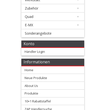
Zubehör
+
Honda
Quad
+
+
E-MX
+
Suzuki
Sonderangebote
+
Kawasaki
Konto
Händler Login
+
Yamaha
Informationen
Home
+
KTM
Neue Produkte
About Us
+
Gas
Produkte
10+1 Rabattstaffel
Gas
ZAP Händlersuche