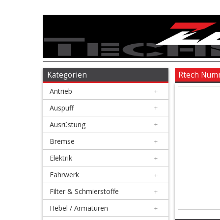
Antrieb
+
Auspuff
Kategorien
Rtech Numm
Antrieb
+
+
Ausrüstung
Auspuff
+
Ausrüstung
+
+
Bremse
Bremse
+
Elektrik
+
+
Elektrik
Fahrwerk
+
Filter & Schmierstoffe
+
+
Fahrwerk
Hebel / Armaturen
+