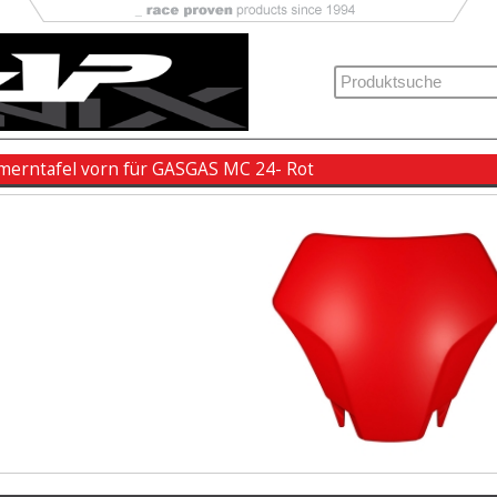
erntafel vorn für GASGAS MC 24- Rot