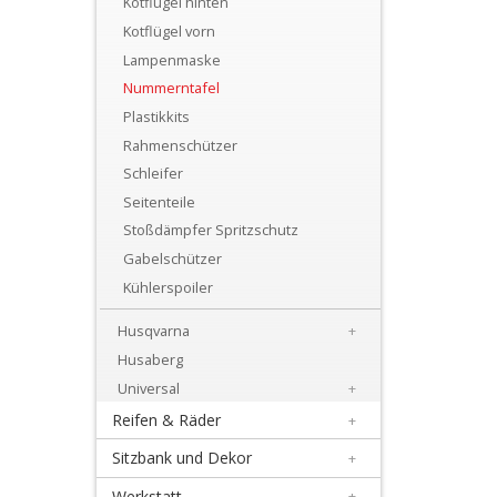
Kotflügel hinten
+
Kotflügel vorn
Motor
Lampenmaske
+
Nummerntafel
Plastik
Plastikkits
Rahmenschützer
+
Schleifer
Beta
Seitenteile
Stoßdämpfer Spritzschutz
+
Gabelschützer
E-
Kühlerspoiler
MX
Husqvarna
+
+
Husaberg
Kove
Universal
+
Reifen & Räder
+
Sherco
Sitzbank und Dekor
+
Triumph
Werkstatt
+