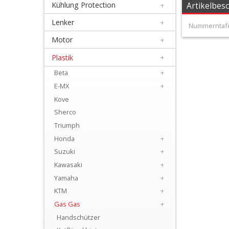
Kühlung Protection
+
Artikelbes
+
Filter
Lenker
+
Nummerntafe
&
Motor
+
Schmierstoffe
Plastik
+
Beta
+
+
E-MX
+
Hebel
Kove
/
Sherco
Armaturen
Triumph
Honda
+
+
Suzuki
+
Kühlung
Kawasaki
+
Protection
Yamaha
+
KTM
+
+
Gas Gas
+
Lenker
Handschützer