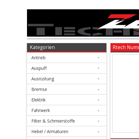
Antrieb
+
Auspuff
Kategorien
Rtech Numm
Antrieb
+
+
Ausrüstung
Auspuff
+
Ausrüstung
+
+
Bremse
Bremse
+
Elektrik
+
+
Elektrik
Fahrwerk
+
Filter & Schmierstoffe
+
+
Fahrwerk
Hebel / Armaturen
+