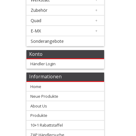
Zubehör
+
Honda
Quad
+
+
E-MX
+
Suzuki
Sonderangebote
+
Kawasaki
Konto
Händler Login
+
Yamaha
Informationen
Home
+
KTM
Neue Produkte
About Us
+
Gas
Produkte
10+1 Rabattstaffel
Gas
ZAP Händlersuche