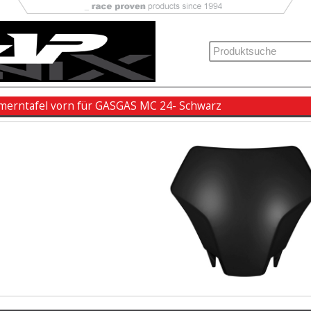
erntafel vorn für GASGAS MC 24- Schwarz