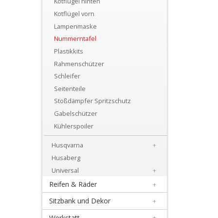
Kotflügel hinten
+
Kotflügel vorn
Motor
Lampenmaske
+
Nummerntafel
Plastik
Plastikkits
Rahmenschützer
+
Schleifer
Beta
Seitenteile
Stoßdämpfer Spritzschutz
+
Gabelschützer
E-
Kühlerspoiler
MX
Husqvarna
+
+
Husaberg
Kove
Universal
+
Reifen & Räder
+
Sherco
Sitzbank und Dekor
+
Triumph
Werkstatt
+