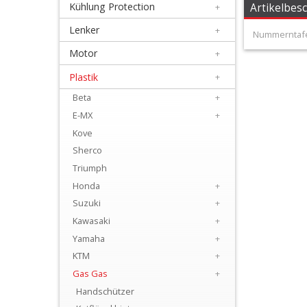
Kühlung Protection
+
Artikelbes
+
Filter
Lenker
+
Nummerntafe
&
Motor
+
Schmierstoffe
Plastik
+
Beta
+
+
E-MX
+
Hebel
Kove
/
Sherco
Armaturen
Triumph
Honda
+
+
Suzuki
+
Kühlung
Kawasaki
+
Protection
Yamaha
+
KTM
+
+
Gas Gas
+
Lenker
Handschützer