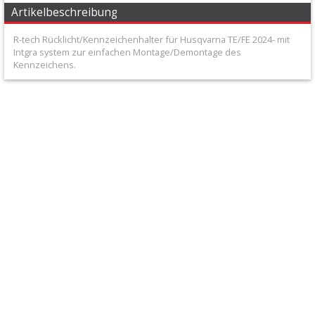
+
Artikelbeschreibung
Filter
R-tech Rücklicht/Kennzeichenhalter für Husqvarna TE/FE 2024- mit
&
Intgra system zur einfachen Montage/Demontage des
Kennzeichens.
Schmierstoffe
+
Hebel
/
Armaturen
+
Kühlung
Protection
+
Lenker