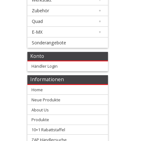
Zubehör
+
Honda
Quad
+
+
E-MX
+
Suzuki
Sonderangebote
+
Kawasaki
Konto
Händler Login
+
Yamaha
Informationen
Home
+
KTM
Neue Produkte
About Us
+
Gas
Produkte
10+1 Rabattstaffel
Gas
ZAP Händlersuche