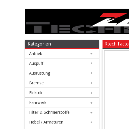
Antrieb
+
Auspuff
Kategorien
Rtech Fact
Antrieb
+
+
Ausrüstung
Auspuff
+
Ausrüstung
+
+
Bremse
Bremse
+
Elektrik
+
+
Elektrik
Fahrwerk
+
Filter & Schmierstoffe
+
+
Fahrwerk
Hebel / Armaturen
+