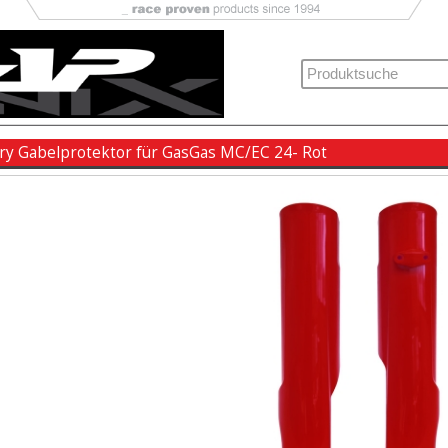
ory Gabelprotektor für GasGas MC/EC 24- Rot