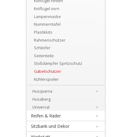
Kotflügel hinten
+
Kotflügel vorn
Motor
Lampenmaske
+
Nummerntafel
Plastik
Plastikkits
Rahmenschützer
+
Schleifer
Beta
Seitenteile
Stoßdämpfer Spritzschutz
+
Gabelschützer
E-
Kühlerspoiler
MX
Husqvarna
+
+
Husaberg
Kove
Universal
+
Reifen & Räder
+
Sherco
Sitzbank und Dekor
+
Triumph
Werkstatt
+