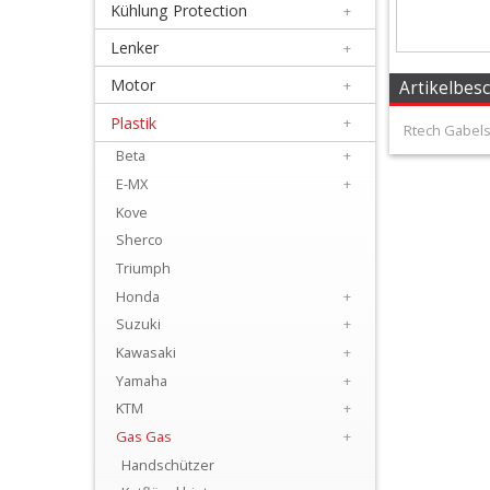
Kühlung Protection
+
+
Filter
Lenker
+
&
Motor
+
Artikelbes
Schmierstoffe
Plastik
+
Rtech Gabels
Beta
+
+
E-MX
+
Hebel
Kove
/
Sherco
Armaturen
Triumph
Honda
+
+
Suzuki
+
Kühlung
Kawasaki
+
Protection
Yamaha
+
KTM
+
+
Gas Gas
+
Lenker
Handschützer