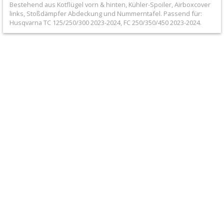
Bestehend aus Kotflügel vorn & hinten, Kühler-Spoiler, Airboxcover
+
links, Stoßdämpfer Abdeckung und Nummerntafel. Passend für:
Filter
Husqvarna TC 125/250/300 2023-2024, FC 250/350/450 2023-2024.
&
Schmierstoffe
+
Hebel
/
Armaturen
+
Kühlung
Protection
+
Lenker