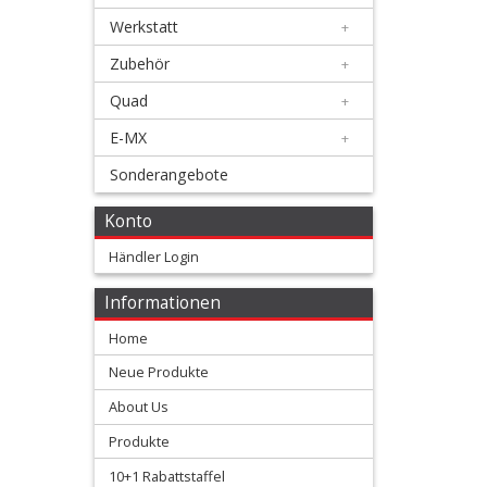
Werkstatt
+
Honda
Zubehör
+
+
Quad
+
Suzuki
E-MX
+
+
Sonderangebote
Kawasaki
Konto
+
Händler Login
Yamaha
Informationen
+
Home
KTM
Neue Produkte
+
About Us
Gas
Produkte
Gas
10+1 Rabattstaffel