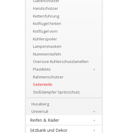
Gabelschützer
+
Handschützer
Motor
Kettenführung
+
Kotflügel hinten
Plastik
Kotflügel vorn
Kühlerspoiler
+
Lampenmasken
Beta
Nummerntafeln
Oversize Kühlerschutzlamellen
+
Plastikkits
+
E-
Rahmenschützer
MX
Seitenteile
Stoßdämpfer Spritzschutz
+
Kove
Husaberg
Universal
+
Sherco
Reifen & Räder
+
Triumph
Sitzbank und Dekor
+