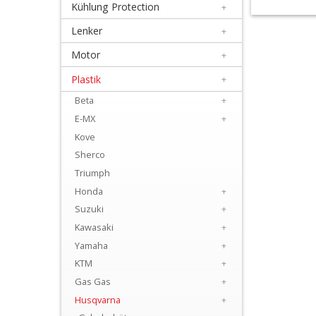
Kühlung Protection
+
+
Filter
Lenker
+
&
Motor
+
Schmierstoffe
Plastik
+
Beta
+
+
E-MX
+
Hebel
Kove
/
Sherco
Armaturen
Triumph
Honda
+
+
Suzuki
+
Kühlung
Kawasaki
+
Protection
Yamaha
+
KTM
+
+
Gas Gas
+
Lenker
Husqvarna
+