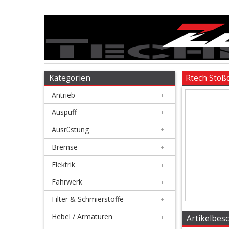
Antrieb
+
Auspuff
Kategorien
Rtech Stoß
Antrieb
+
+
Ausrüstung
Auspuff
+
Ausrüstung
+
+
Bremse
Bremse
+
Elektrik
+
+
Elektrik
Fahrwerk
+
Filter & Schmierstoffe
+
+
Fahrwerk
Hebel / Armaturen
+
Artikelbes