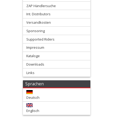
+
ZAP Händlersuche
Husqvarna
Int. Distributors
+
Versandkosten
Gabelschützer
Sponsoring
Supported Riders
Handschützer
Impressum
Kettenführung
Kataloge
Downloads
Kotflügel
Links
hinten
Sprachen
Kotflügel
vorn
Deutsch
Kühlerspoiler
Englisch