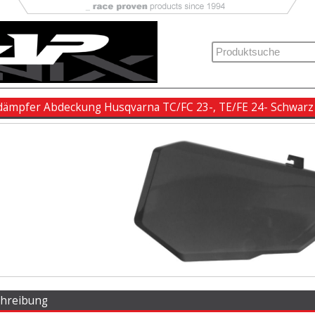
dämpfer Abdeckung Husqvarna TC/FC 23-, TE/FE 24- Schwarz
chreibung