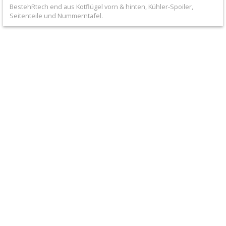
+
BestehRtech end aus Kotflügel vorn & hinten, Kühler-Spoiler,
Seitenteile und Nummerntafel.
Filter
&
Schmierstoffe
+
Hebel
/
Armaturen
+
Kühlung
Protection
+
Lenker