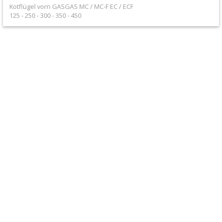
+
Kotflügel vorn GASGAS MC / MC-F EC / ECF
125 - 250 - 300 - 350 - 450
Filter
&
Schmierstoffe
+
Hebel
/
Armaturen
+
Kühlung
Protection
+
Lenker