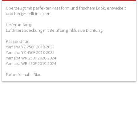
+
Überzeugt mit perfekter Passform und frischem Look, entwickelt
Filter
und hergestellt in Italien.
&
Lieferumfang:
Luftfilterabdeckung mit Belüftung inklusive Dichtung.
Schmierstoffe
Passend für:
+
Yamaha YZ 250F 2019-2023
Yamaha YZ 450F 2018-2022
Hebel
Yamaha WR 250F 2020-2024
Yamaha WR 450F 2019-2024
/
Armaturen
Farbe: Yamaha Blau
+
Kühlung
Protection
+
Lenker