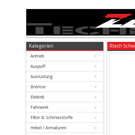
Antrieb
+
Auspuff
Kategorien
Rtech Schw
Antrieb
+
+
Ausrüstung
Auspuff
+
Ausrüstung
+
+
Bremse
Bremse
+
Elektrik
+
+
Elektrik
Fahrwerk
+
Filter & Schmierstoffe
+
+
Fahrwerk
Hebel / Armaturen
+