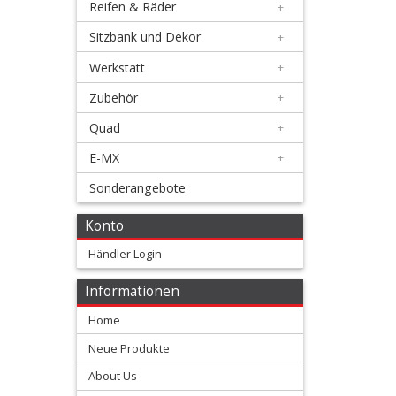
Reifen & Räder
+
Honda
Sitzbank und Dekor
+
Werkstatt
+
+
Handschützer
Zubehör
+
Quad
+
Oversize
E-MX
+
Kühlerschutzlamellen
Sonderangebote
Rahmenschützer
Konto
Händler Login
Schraubenkits
für
Informationen
Plastikteile
Home
Neue Produkte
Tankabdeckung
About Us