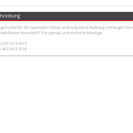
chreibung
genschleifer für optimalen Schutz und reduzierte Reibung. Verlängert die
riebfestem Kunststoff. Passgenau und einfache Montage.
 250 2014-2017
 450 2013-2016