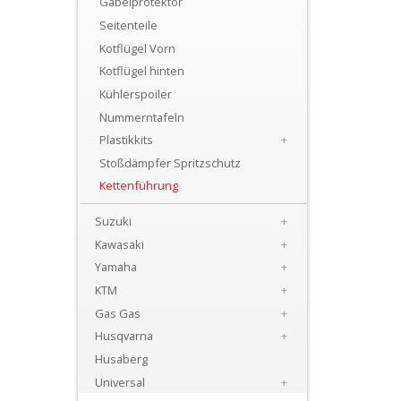
Gabelprotektor
+
Seitenteile
Motor
Kotflügel Vorn
+
Kotflügel hinten
Plastik
Kühlerspoiler
Nummerntafeln
+
Plastikkits
+
Beta
Stoßdämpfer Spritzschutz
Kettenführung
+
E-
Suzuki
+
MX
Kawasaki
+
Yamaha
+
+
KTM
+
Kove
Gas Gas
+
Husqvarna
+
Sherco
Husaberg
Universal
+
Triumph