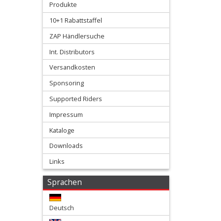
Produkte
Airbox
10+1 Rabattstaffel
Seitenteile
ZAP Händlersuche
Gabelprotektor
Int. Distributors
Versandkosten
Seitenteile
Sponsoring
Kotflügel
Supported Riders
Vorn
Impressum
Kataloge
Kotflügel
Downloads
hinten
Links
Kühlerspoiler
Sprachen
Nummerntafeln
Deutsch