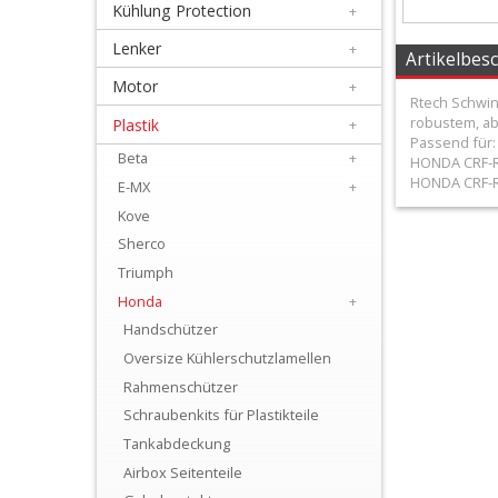
Kühlung Protection
+
+
Filter
Lenker
+
Artikelbes
&
Motor
+
Rtech Schwin
Schmierstoffe
robustem, ab
Plastik
+
Passend für:
Beta
+
HONDA CRF-R
+
HONDA CRF-R
E-MX
+
Hebel
Kove
/
Sherco
Armaturen
Triumph
Honda
+
+
Handschützer
Kühlung
Oversize Kühlerschutzlamellen
Protection
Rahmenschützer
Schraubenkits für Plastikteile
+
Tankabdeckung
Lenker
Airbox Seitenteile