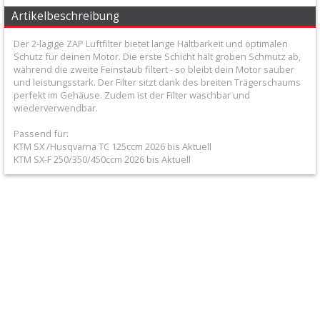
+
Artikelbeschreibung
Filter
Der 2-lagige ZAP Luftfilter bietet lange Haltbarkeit und optimalen
&
Schutz für deinen Motor. Die erste Schicht hält groben Schmutz ab,
während die zweite Feinstaub filtert - so bleibt dein Motor sauber
Schmierstoffe
und leistungsstark. Der Filter sitzt dank des breiten Trägerschaums
perfekt im Gehäuse. Zudem ist der Filter waschbar und
+
wiederverwendbar.
Luftfilter
Passend für:
KTM SX /Husqvarna TC 125ccm 2026 bis Aktuell
+
KTM SX-F 250/350/450ccm 2026 bis Aktuell
Luftfilter
2-
lagig
+
Beta
Fantic