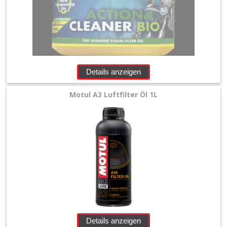
+
Filter
&
Schmierstoffe
Details anzeigen
+
Luftfilter
Motul A3 Luftfilter Öl 1L
+
Waschabdeckung
+
Öl
&
Pflegemittel
+
Details anzeigen