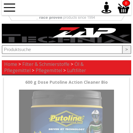
0
Antrieb
+
Auspuff
>
+
Ausrüstung
Home
>
Filter & Schmierstoffe
>
Öl &
Pflegemittel
>
Pflegemittel
>
Luftfilter
+
600 g Dose Putoline Action Cleaner Bio
Bremse
+
Elektrik
+
Fahrwerk