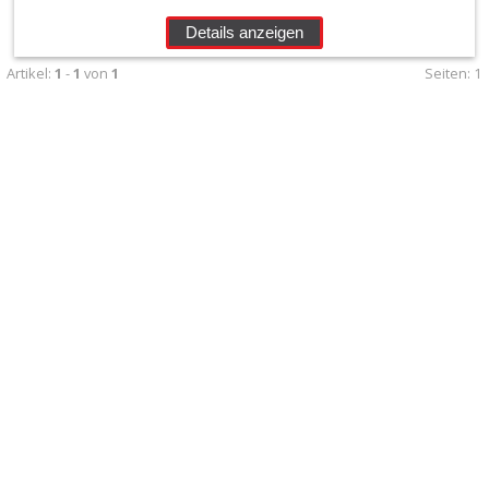
+
Details anzeigen
Filter
Artikel:
1
-
1
von
1
Seiten:
1
&
Schmierstoffe
+
Luftfilter
+
Luftfilter
2-
lagig
+
Luftfilter
geölt