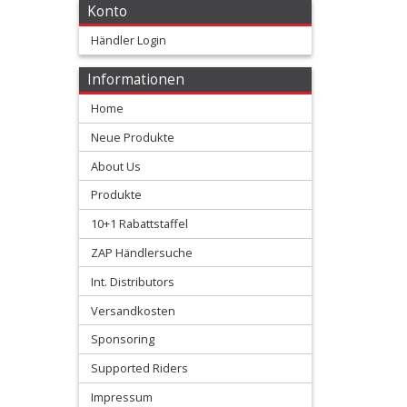
Konto
geölt
Händler Login
+
Luftfilter
Informationen
feuerfest
Home
Neue Produkte
3-
About Us
lagig
Produkte
+
10+1 Rabattstaffel
Staubschutz
ZAP Händlersuche
Luftfilterträger
Int. Distributors
Versandkosten
Waschabdeckung
Sponsoring
+
Supported Riders
Öl
Impressum