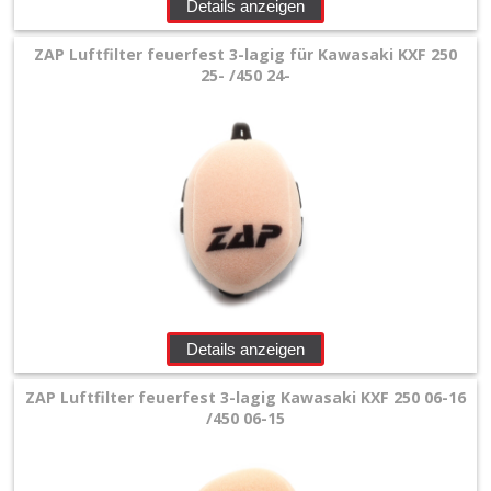
Yamaha
Details anzeigen
/
ZAP Luftfilter feuerfest 3-lagig für Kawasaki KXF 250
25- /450 24-
Fantic
Staubschutz
Luftfilterträger
Waschabdeckung
+
Öl
Details anzeigen
&
Pflegemittel
ZAP Luftfilter feuerfest 3-lagig Kawasaki KXF 250 06-16
/450 06-15
+
Ölfilter