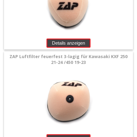
+
Luftfilter
feuerfest
3-
lagig
Details anzeigen
+
ZAP Luftfilter feuerfest 3-lagig für Kawasaki KXF 250
Beta
21-24 /450 19-23
Honda
Kawasaki
KTM
Suzuki