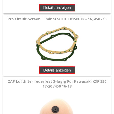
+
Details anzeigen
Filter
&
Pro Circuit Screen Eliminator Kit KX250F 06- 16, 450 -15
Schmierstoffe
+
Luftfilter
+
Luftfilter
2-
Details anzeigen
lagig
ZAP Luftfilter feuerfest 3-lagig Für Kawasaki KXF 250
17-20 /450 16-18
+
Luftfilter
geölt