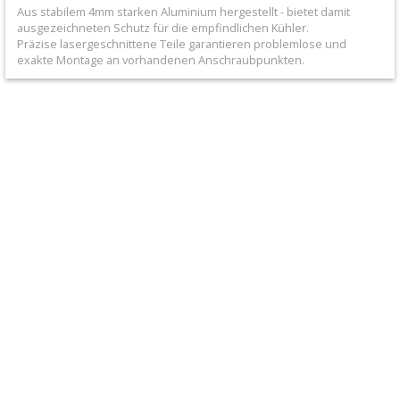
+
Aus stabilem 4mm starken Aluminium hergestellt - bietet damit
ausgezeichneten Schutz für die empfindlichen Kühler.
Filter
Präzise lasergeschnittene Teile garantieren problemlose und
exakte Montage an vorhandenen Anschraubpunkten.
&
Schmierstoffe
+
Hebel
/
Armaturen
+
Kühlung
Protection
+
Kühler