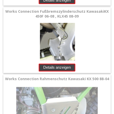
Details anzeigen
Lenker
Works Connection Fußbremszylinderschutz KawasakiKX
+
450F 06-08 , KLX45 08-09
Motor
+
Plastik
+
Reifen
&
Details anzeigen
Räder
Works Connection Rahmenschutz Kawasaki KX 500 88-04
+
Sitzbank
und
Dekor