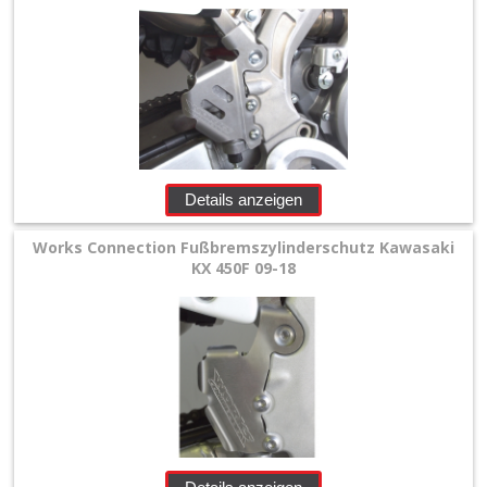
Honda
Kawasaki
KTM/HSQ/GasGas
Suzuki
Details anzeigen
Triumph
Works Connection Fußbremszylinderschutz Kawasaki
KX 450F 09-18
Yamaha
Schwingenschützer
+
Motorschutz
+