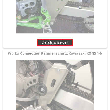
+
Werkstatt
+
Zubehör
+
Details anzeigen
Quad
+
Works Connection Rahmenschutz Kawasaki KX 85 14-
E-
MX
+
Sonderangebote