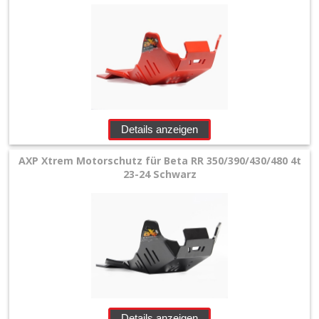
+
Motor
+
Plastik
+
Reifen
Details anzeigen
&
AXP Xtrem Motorschutz für Beta RR 350/390/430/480 4t
23-24 Schwarz
Räder
+
Sitzbank
und
Dekor
+
Details anzeigen