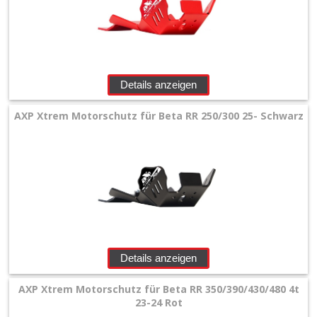
+
Beta
Honda
Details anzeigen
Yamaha/Fantic
AXP Xtrem Motorschutz für Beta RR 250/300 25- Schwarz
Kawasaki
Suzuki
KTM/HSQ/GG
+
Details anzeigen
Sonstiges
AXP Xtrem Motorschutz für Beta RR 350/390/430/480 4t
Lenker
23-24 Rot