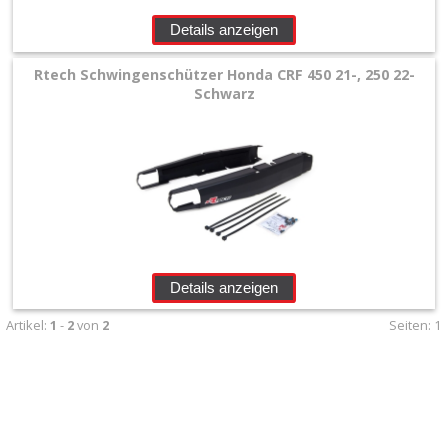
+
Details anzeigen
Filter
&
Rtech Schwingenschützer Honda CRF 450 21-, 250 22-
Schwarz
Schmierstoffe
+
Hebel
/
Armaturen
+
Details anzeigen
Kühlung
Artikel:
1
-
2
von
2
Seiten:
1
Protection
+
Kühler