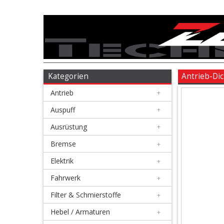
Antrieb
+
Auspuff
Kategorien
Antrieb-Di
Antrieb
+
+
Ausrüstung
Auspuff
+
Ausrüstung
+
+
Bremse
Bremse
+
Elektrik
+
+
Elektrik
Fahrwerk
+
Filter & Schmierstoffe
+
+
Fahrwerk
Hebel / Armaturen
+