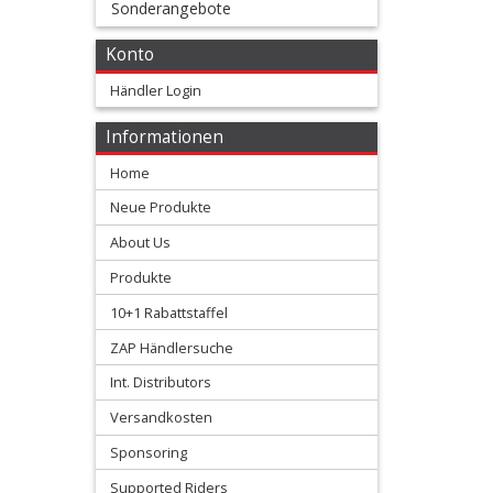
Sonderangebote
Membranen
Konto
+
Motorteile
Händler Login
+
Informationen
Shim
Home
kits
Neue Produkte
About Us
Ventilfedern
Produkte
Vergaser/Einspritzteile
10+1 Rabattstaffel
ZAP Händlersuche
Vertex
Int. Distributors
Kolben
Versandkosten
+
Sponsoring
Wasserpumpe
Supported Riders