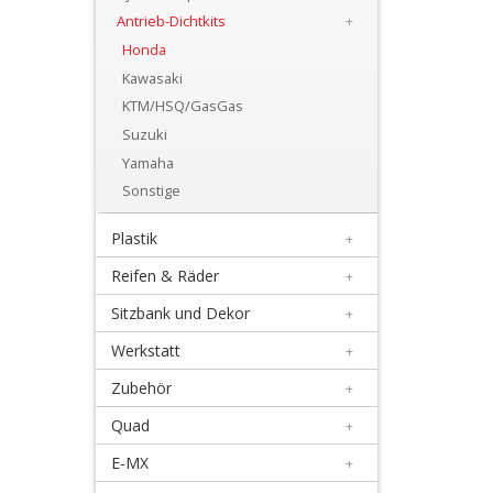
+
Antrieb-Dichtkits
+
Motor
Honda
Kawasaki
+
KTM/HSQ/GasGas
Dichtsätze
Suzuki
+
Yamaha
Getrieblager
Sonstige
+
Plastik
+
Kupplungsteile
Reifen & Räder
+
Sitzbank und Dekor
+
Kurbelwellenteile
Werkstatt
+
+
Zubehör
+
Lectron
Quad
+
Vergaser
E-MX
+
+