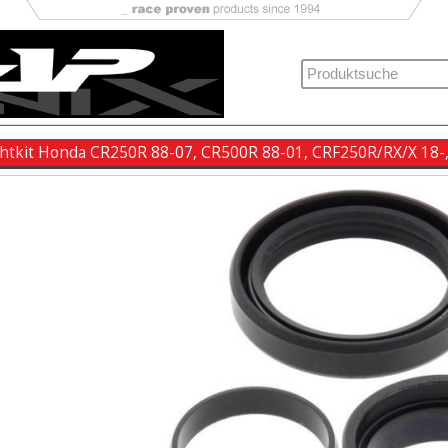
chtkit Honda CR250R 88-07, CR500R 88-01, CRF250R/RX/X 18-