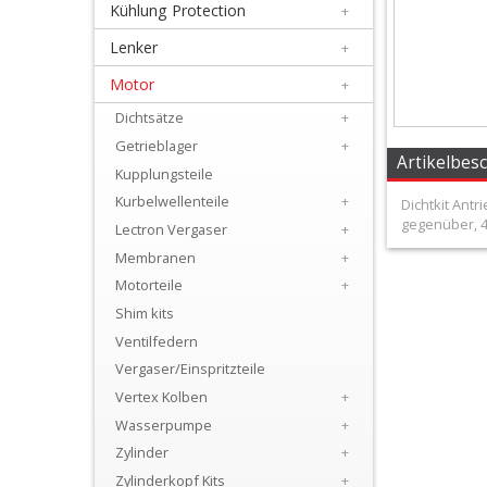
Kühlung Protection
+
+
Filter
Lenker
+
&
Motor
+
Schmierstoffe
Dichtsätze
+
Getrieblager
+
+
Artikelbes
Kupplungsteile
Hebel
Kurbelwellenteile
+
Dichtkit Antr
gegenüber, 40
/
Lectron Vergaser
+
Membranen
+
Armaturen
Motorteile
+
+
Shim kits
Kühlung
Ventilfedern
Vergaser/Einspritzteile
Protection
Vertex Kolben
+
+
Wasserpumpe
+
Lenker
Zylinder
+
Zylinderkopf Kits
+