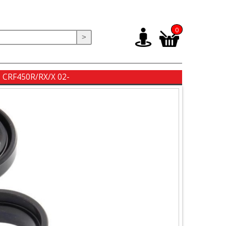
0
>
, CRF450R/RX/X 02-