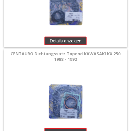
Motor
Komplettdichtsätze
Motor
Details anzeigen
Simmerringsätze
CENTAURO Dichtungssatz Topend KAWASAKI KX 250
1988 - 1992
Topend
Dichtsätze
Zündungsdeckeldichtung
KTM/Husqvarna
+
Suzuki