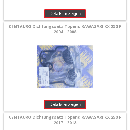
+
Zylinderkopf
Details anzeigen
Kits
CENTAURO Dichtungssatz Topend KAWASAKI KX 250 F
2004 - 2008
+
Antrieb-
Dichtkits
+
Plastik
+
Reifen
&
Details anzeigen
Räder
CENTAURO Dichtungssatz Topend KAWASAKI KX 250 F
2017 - 2018
+