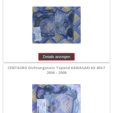
Sitzbank
und
Dekor
+
Werkstatt
+
Zubehör
Details anzeigen
+
CENTAURO Dichtungssatz Topend KAWASAKI KX 450 F
Quad
2006 - 2008
+
E-
MX
+