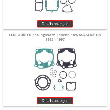
+
Filter
&
Details anzeigen
Schmierstoffe
CENTAURO Dichtungssatz Topend KAWASAKI KX 125
+
1992 - 1997
Hebel
/
Armaturen
+
Kühlung
Protection
+
Details anzeigen
Lenker