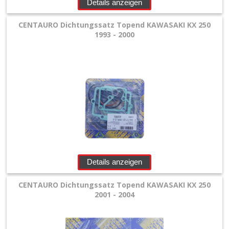
+
Details anzeigen
Yamaha
CENTAURO Dichtungssatz Topend KAWASAKI KX 250
1993 - 2000
+
Getrieblager
+
Kupplungsteile
Kurbelwellenteile
+
Lectron
Vergaser
Details anzeigen
+
CENTAURO Dichtungssatz Topend KAWASAKI KX 250
2001 - 2004
Membranen
+