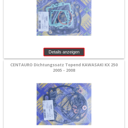
Motorteile
+
Shim
kits
Ventilfedern
Details anzeigen
Vergaser/Einspritzteile
CENTAURO Dichtungssatz Topend KAWASAKI KX 250
2005 - 2008
Vertex
Kolben
+
Wasserpumpe
+
Zylinder