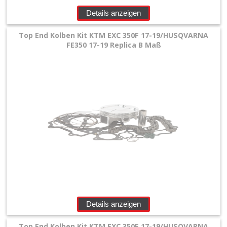
+
Details anzeigen
Motor
Top End Kolben Kit KTM EXC 350F 17-19/HUSQVARNA
+
FE350 17-19 Replica B Maß
Dichtsätze
+
Getrieblager
+
Kupplungsteile
Kurbelwellenteile
+
Lectron
Vergaser
Details anzeigen
+
Top End Kolben Kit KTM EXC 350F 17-19/HUSQVARNA