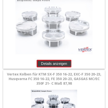
Takt
+
4
Takt
+
Honda
Kawasaki
Details anzeigen
KTM/Husqvarna
Vertex Kolben für KTM SX-F 350 16-22, EXC-F 350 20-23,
Husqvarna FC 350 16-22, FE 350 20-23, GASGAS MC/EC
+
350F 21- C Maß 87,98
250ccm
350ccm