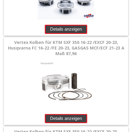
450/500ccm
Suzuki
Details anzeigen
Yamaha
Vertex Kolben für KTM SXF 350 16-22 /EXCF 20-23,
Sonstige
Husqvarna FC 16-22 /FE 20-23, GASGAS MCF/ECF 21-23 A
Maß 87,96
Nadellager
Wasserpumpe
+
Zylinder
+
Zylinderkopf
Details anzeigen
Kits
Vertex Kolben für KTM SXF 350 16-22 /EXCF 20-23,