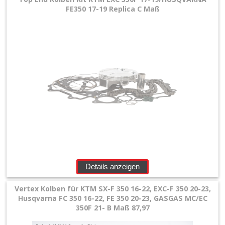
Membranen
FE350 17-19 Replica C Maß
+
Motorteile
+
Shim
kits
Ventilfedern
Vergaser/Einspritzteile
Vertex
Details anzeigen
Kolben
Vertex Kolben für KTM SX-F 350 16-22, EXC-F 350 20-23,
Husqvarna FC 350 16-22, FE 350 20-23, GASGAS MC/EC
+
350F 21- B Maß 87,97
2