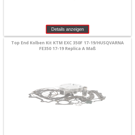
+
Filter
&
Details anzeigen
Schmierstoffe
Top End Kolben Kit KTM EXC 350F 17-19/HUSQVARNA
+
FE350 17-19 Replica A Maß
Hebel
/
Armaturen
+
Kühlung
Protection
+
Lenker