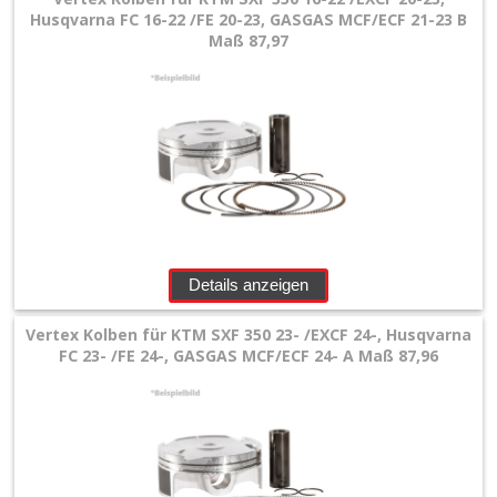
Husqvarna FC 16-22 /FE 20-23, GASGAS MCF/ECF 21-23 B
+
Maß 87,97
Antrieb-
Dichtkits
+
Plastik
+
Reifen
&
Details anzeigen
Räder
Vertex Kolben für KTM SXF 350 23- /EXCF 24-, Husqvarna
FC 23- /FE 24-, GASGAS MCF/ECF 24- A Maß 87,96
+
Sitzbank
und
Dekor