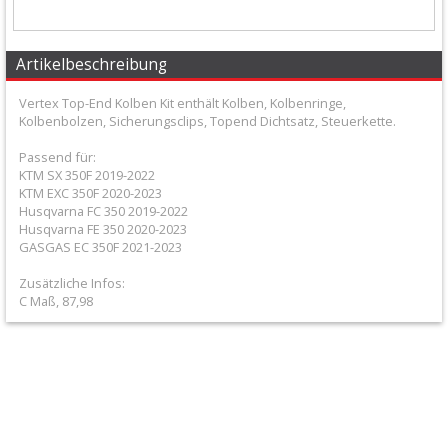
+
Filter
Artikelbeschreibung
&
Vertex Top-End Kolben Kit enthält Kolben, Kolbenringe,
Schmierstoffe
Kolbenbolzen, Sicherungsclips, Topend Dichtsatz, Steuerkette.
+
Passend für:
Hebel
KTM SX 350F 2019-2022
KTM EXC 350F 2020-2023
/
Husqvarna FC 350 2019-2022
Husqvarna FE 350 2020-2023
Armaturen
GASGAS EC 350F 2021-2023
Zusätzliche Infos:
+
C Maß, 87,98
Kühlung
Protection
+
Lenker