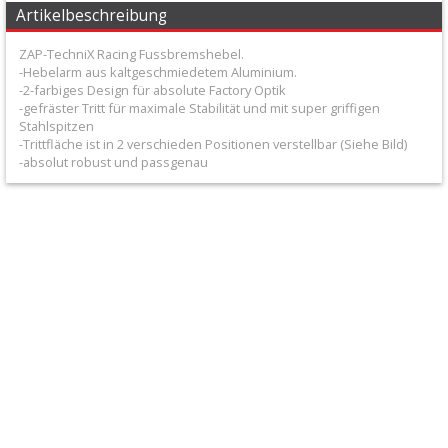
+
Artikelbeschreibung
Bremssattel
ZAP-TechniX Racing Fussbremshebel.
Reperatur
-Hebelarm aus kaltgeschmiedetem Aluminium.
-2-farbiges Design für absolute Factory Optik
Kit
-gefräster Tritt für maximale Stabilität und mit super griffigen
Stahlspitzen
-Trittfläche ist in 2 verschieden Positionen verstellbar (Siehe Bild)
+
-absolut robust und passgenau
Bremsscheiben
+
Bremsscheibenschutz
vorn+hinten
Bremszylinder
+
Kupplungsnehmerzylinder