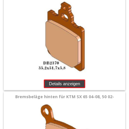
Sonstige
Bremsleitungen
+
Bremssattel
Reperatur
Kit
+
Details anzeigen
Bremsscheiben
Bremsbeläge hinten für KTM SX 65 04-08, 50 02-
+
Bremsscheibenschutz
vorn+hinten