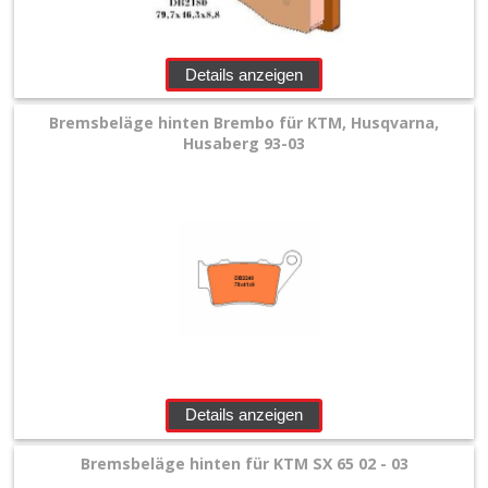
Braking
DP
Details anzeigen
Brakes
Bremsbeläge hinten Brembo für KTM, Husqvarna,
Husaberg 93-03
GoldFren
Beta
Honda
Kawasaki
KTM/HSQ/GasGas
Details anzeigen
Suzuki
Bremsbeläge hinten für KTM SX 65 02 - 03
Yamaha