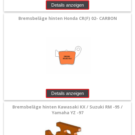
Zubehör
Details anzeigen
+
Bremsbeläge hinten Honda CR(F) 02- CARBON
Quad
+
E-
MX
+
Sonderangebote
Details anzeigen
Bremsbeläge hinten Kawasaki KX / Suzuki RM -95 /
Yamaha YZ -97