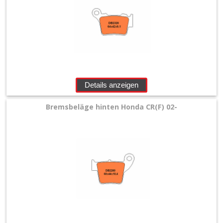
+
Plastik
+
Reifen
&
Räder
Details anzeigen
+
Bremsbeläge hinten Honda CR(F) 02-
Sitzbank
und
Dekor
+
Werkstatt
+