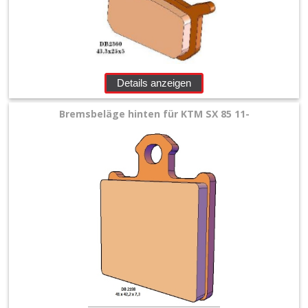
Bremszylinder
+
Kupplungsnehmerzylinder
Kupplungszylinder
Details anzeigen
Bremsbeläge hinten für KTM SX 85 11-
Fussbremshebel
+
Bremszubehör
Elektrik
+
Fahrwerk
+
Filter