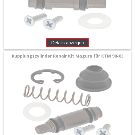
&
Räder
+
Sitzbank
Details anzeigen
und
Dekor
Kupplungszylinder Repair Kit Magura für KTM 98-03
+
Werkstatt
+
Zubehör
+
Quad
+