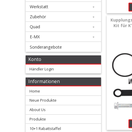
Kupplungszylinder
Werkstatt
+
Fussbremshebel
Zubehör
+
Kupplungs
Kit für 
+
Quad
+
Bremszubehör
E-MX
+
Sonderangebote
Elektrik
Konto
+
Fahrwerk
Händler Login
+
Informationen
Filter
Home
&
Neue Produkte
Schmierstoffe
About Us
Produkte
+
Hebel
10+1 Rabattstaffel