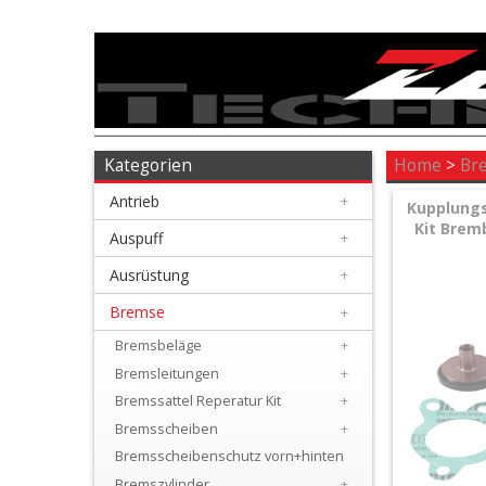
Antrieb
+
Auspuff
Kategorien
Home
>
Br
Antrieb
+
+
Kupplungs
Kit Brem
Ausrüstung
Auspuff
+
Ausrüstung
+
+
Bremse
Bremse
+
Bremsbeläge
+
+
Bremsleitungen
+
Bremsbeläge
Bremssattel Reperatur Kit
+
+
Bremsscheiben
+
Bremsleitungen
Bremsscheibenschutz vorn+hinten
Bremszylinder
+