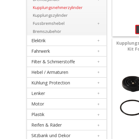
+
Kupplungsnehmerzylinder
Bremssattel
Kupplungszylinder
Reperatur
Fussbremshebel
+
Bremszubehör
Kit
Elektrik
+
Kupplungs
+
Kit F
Fahrwerk
+
Bremsscheiben
Filter & Schmierstoffe
+
+
Hebel / Armaturen
+
Bremsscheibenschutz
Kühlung Protection
+
vorn+hinten
Lenker
+
Bremszylinder
Motor
+
+
Plastik
+
Kupplungsnehmerzylinder
Reifen & Räder
+
Sitzbank und Dekor
+