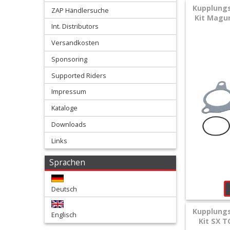
Kupplungs
ZAP Händlersuche
/
Kit Magur
Int. Distributors
Armaturen
Versandkosten
+
Sponsoring
Kühlung
Supported Riders
Protection
Impressum
+
Kataloge
Lenker
Downloads
+
Links
Motor
Sprachen
+
Plastik
Deutsch
+
Kupplungs
Englisch
Reifen
Kit SX T