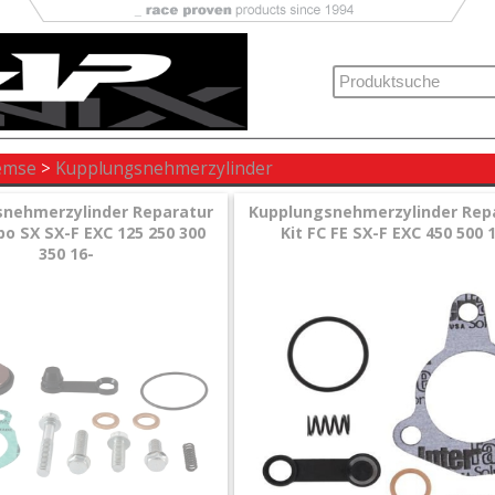
emse
>
Kupplungsnehmerzylinder
nehmerzylinder Reparatur
Kupplungsnehmerzylinder Rep
bo SX SX-F EXC 125 250 300
Kit FC FE SX-F EXC 450 500 
350 16-