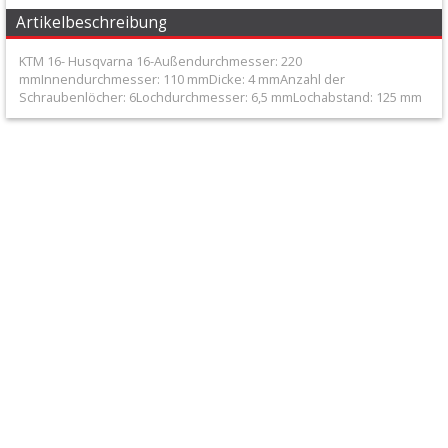
Artikelbeschreibung
Suzuki
KTM 16- Husqvarna 16-Außendurchmesser: 220
mmInnendurchmesser: 110 mmDicke: 4 mmAnzahl der
Kawasaki
Schraubenlöcher: 6Lochdurchmesser: 6,5 mmLochabstand: 125 mm
Yamaha
KTM
/
Husqvarna
14
Others
Brake
lines