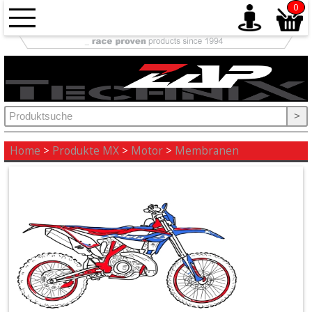
0
Antrieb
+
Auspuff
>
+
Ausrüstung
Home
>
Produkte MX
>
Motor
>
Membranen
+
Bremse
+
Elektrik
+
Fahrwerk