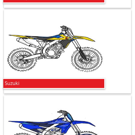
Membranen
+
Beta
Honda
Kawasaki
KTM/HSQ
Suzuki
Suzuki
Yamaha
Motorteile
+