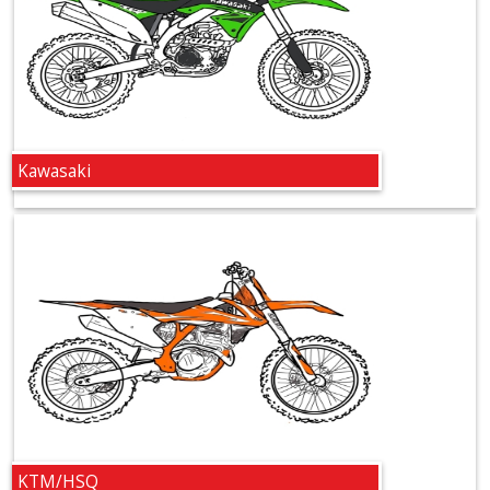
+
Motor
+
Dichtsätze
+
Kawasaki
Getrieblager
+
Kupplungsteile
Kurbelwellenteile
+
Lectron
Vergaser
+
KTM/HSQ