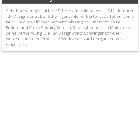
Ritzel/Gehäuseschutz
Sehr hochwertige, haltbare Schwingenschleifer vom US Marktführer
T.M Designworks. Der Schwingenschleifer besteht aus Teflon, somit
Honda
ist er um ein Vielfaches haltbarer als Original. Unersetzlich im
Enduro und Cross Country Bereich, findet aber auch im Motocross
Suzuki
seine Verwendung. Die T.M Designworks Schwingenschleifer
werden von vielen Profi- und Werksteams auf der ganzen Welt
eingesetzt.
Kawasaki
Yamaha
KTM
/
Husqvarna
14
Sonstige