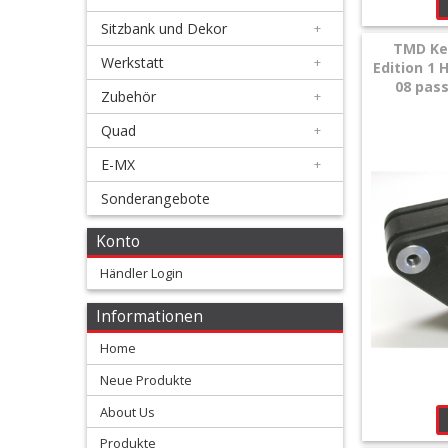
Auspuff
Sitzbank und Dekor
+
TMD Ke
+
Werkstatt
+
Edition 1 
Ausrüstung
08 pass
Zubehör
+
+
Quad
+
Bremse
E-MX
+
+
Sonderangebote
Elektrik
Konto
+
Händler Login
Fahrwerk
Informationen
+
Filter
Home
Neue Produkte
&
About Us
Schmierstoffe
Produkte