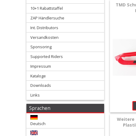
+
TMD Schw
10+1 Rabattstaffel
Hebel
ZAP Händlersuche
/
Int. Distributors
Armaturen
Versandkosten
+
Sponsoring
Kühlung
Supported Riders
Protection
Impressum
+
Kataloge
Lenker
Downloads
Links
+
Motor
Sprachen
+
Weitere 
Deutsch
Plastik
Plast