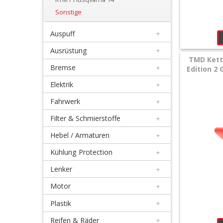
Ritzel/Gehäuseschutz
Sonstige
Honda
Auspuff
+
Ausrüstung
+
Suzuki
TMD Kett
Bremse
+
Edition 2
Kawasaki
Elektrik
+
Yamaha
Fahrwerk
+
Filter & Schmierstoffe
+
KTM
Hebel / Armaturen
+
/
Kühlung Protection
+
Husqvarna
Lenker
+
14
Motor
+
Sonstige
Plastik
+
Reifen & Räder
+