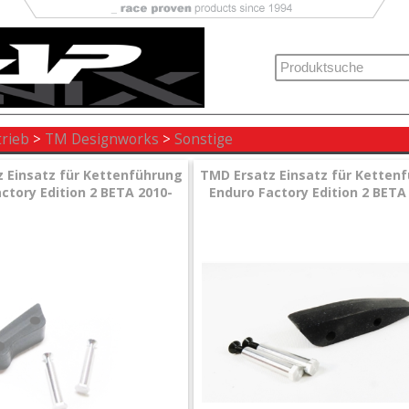
trieb
>
TM Designworks
>
Sonstige
 Einsatz für Kettenführung
TMD Ersatz Einsatz für Ketten
ctory Edition 2 BETA 2010-
Enduro Factory Edition 2 BETA