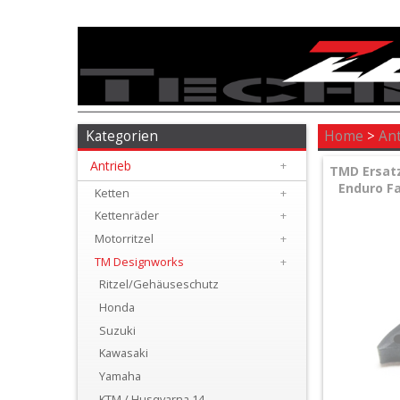
Antrieb
+
Ketten
Kategorien
Home
>
An
Antrieb
+
+
TMD Ersatz
Enduro Fa
Kettenräder
Ketten
+
Kettenräder
+
+
Motorritzel
+
Motorritzel
TM Designworks
+
Ritzel/Gehäuseschutz
+
Honda
TM
Suzuki
Designworks
Kawasaki
Yamaha
+
KTM / Husqvarna 14